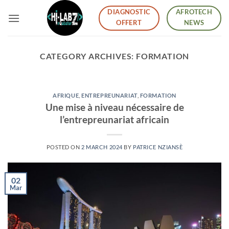
Skip
DIAGNOSTIC
AFROTECH
to
OFFERT
NEWS
content
CATEGORY ARCHIVES:
FORMATION
AFRIQUE
,
ENTREPREUNARIAT
,
FORMATION
Une mise à niveau nécessaire de
l’entrepreunariat africain
POSTED ON
2 MARCH 2024
BY
PATRICE NZIANSÈ
02
Mar