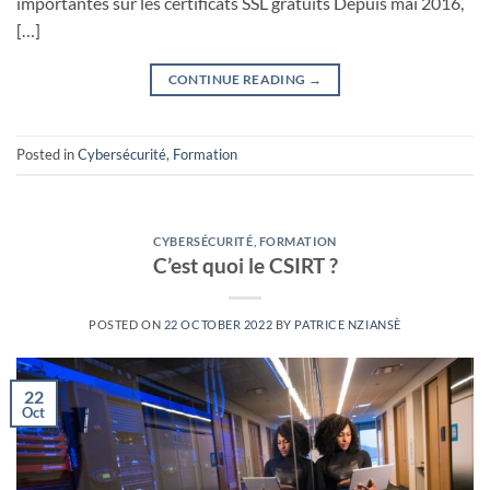
importantes sur les certificats SSL gratuits Depuis mai 2016,
[…]
CONTINUE READING
→
Posted in
Cybersécurité
,
Formation
CYBERSÉCURITÉ
,
FORMATION
C’est quoi le CSIRT ?
POSTED ON
22 OCTOBER 2022
BY
PATRICE NZIANSÈ
22
Oct