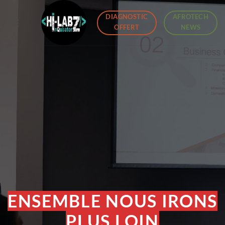
Skip
DIAGNOSTIC
AFROTECH
to
OFFERT
NEWS
content
ENSEMBLE NOUS IRONS
PLUS LOIN