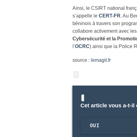
Ainsi, le CSIRT national franç
s’appelle le
CERT-FR
. Au Be
béninois à travers son progra
collabore activement avec les 
Cybersécurité et la Promot
l’
OCRC
) ainsi que la Police 
source :
lemagit.fr
Cet article vous a-t-il 
OUI