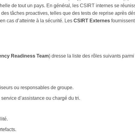
chelle de tout un pays. En général, les CSIRT internes se réuniss
 des tâches proactives, telles que des tests de reprise après dés
n cas d’atteinte à la sécurité. Les
CSIRT Externes
fournissent
ncy Readiness Team
) dresse la liste des rôles suivants parm
.
viseurs ou responsables de groupe.
 service d’assistance ou chargé du tri.
ité.
tefacts.