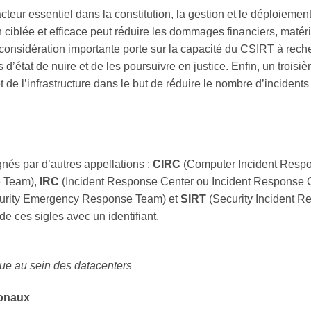
cteur essentiel dans la constitution, la gestion et le déploieme
en ciblée et efficace peut réduire les dommages financiers, matér
considération importante porte sur la capacité du CSIRT à rech
s d’état de nuire et de les poursuivre en justice. Enfin, un trois
t de l’infrastructure dans le but de réduire le nombre d’incident
nés par d’autres appellations :
CIRC
(Computer Incident Respo
e Team),
IRC
(Incident Response Center ou Incident Response C
urity Emergency Response Team) et
SIRT
(Security Incident 
 de ces sigles avec un identifiant.
ique au sein des datacenters
ionaux