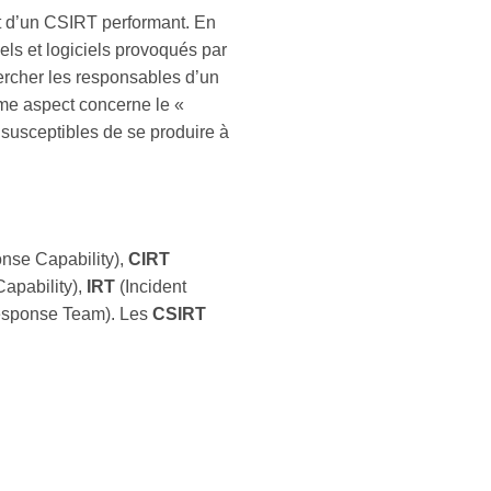
nt d’un CSIRT performant. En
iels et logiciels provoqués par
ercher les responsables d’un
ième aspect concerne le «
s susceptibles de se produire à
nse Capability),
CIRT
apability),
IRT
(Incident
Response Team). Les
CSIRT