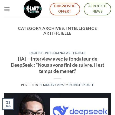
Skip
DIAGNOSTIC
AFROTECH
to
OFFERT
NEWS
content
CATEGORY ARCHIVES:
INTELLIGENCE
ARTIFICIELLE
DIGITECH
,
INTELLIGENCE ARTIFICIELLE
[IA] – Interview avec le fondateur de
DeepSeek : “Nous avons fini de suivre. Il est
temps de mener.”
POSTED ON
31 JANUARY 2025
BY
PATRICE NZIANSÈ
31
Jan