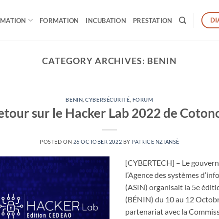
DI
RMATION
FORMATION
INCUBATION
PRESTATION
CATEGORY ARCHIVES:
BENIN
BENIN
,
CYBERSÉCURITÉ
,
FORUM
etour sur le Hacker Lab 2022 de Coton
POSTED ON
26 OCTOBER 2022
BY
PATRICE NZIANSÈ
[CYBERTECH] – Le gouverne
l’Agence des systèmes d’in
(ASIN) organisait la 5e édi
(BÉNIN) du 10 au 12 Octobre
partenariat avec la Commis