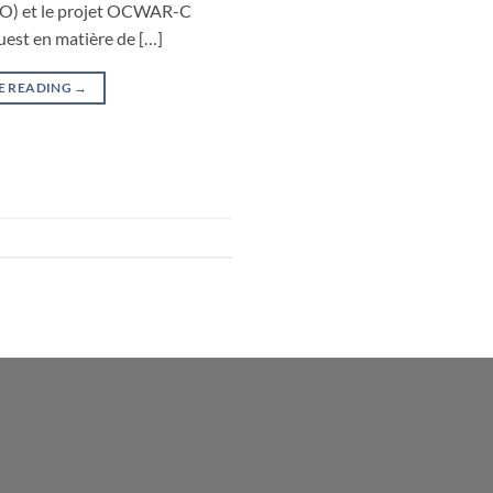
AO) et le projet OCWAR-C
uest en matière de […]
E READING
→