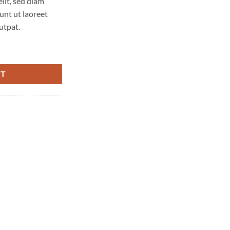
lit, sed diam
nt ut laoreet
utpat.
y
RT