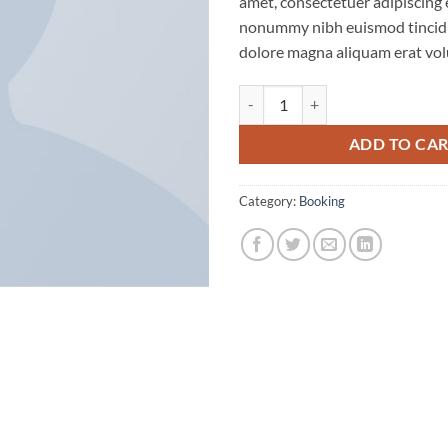
amet, consectetuer adipiscing e
nonummy nibh euismod tincidu
dolore magna aliquam erat vol
Weekend in San Fransico quantit
ADD TO CA
Category:
Booking