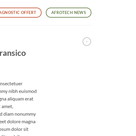
AGNOSTIC OFFERT
AFROTECH NEWS
ransico
onsectetuer
ummy nibh euismod
gna aliquam erat
t amet,
 sed diam nonummy
reet dolore magna
psum dolor sit