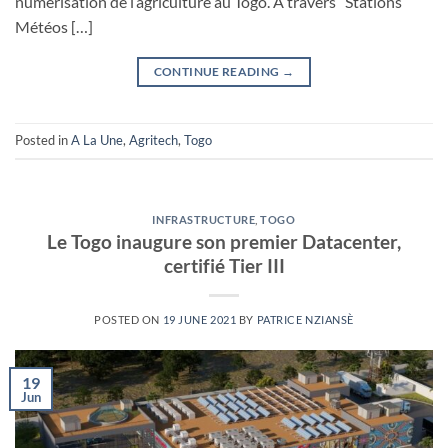
numérisation de l’agriculture au Togo. A travers ‘’Stations
Météos […]
CONTINUE READING
→
Posted in
A La Une
,
Agritech
,
Togo
INFRASTRUCTURE
,
TOGO
Le Togo inaugure son premier Datacenter,
certifié Tier III
POSTED ON
19 JUNE 2021
BY
PATRICE NZIANSÈ
19
Jun