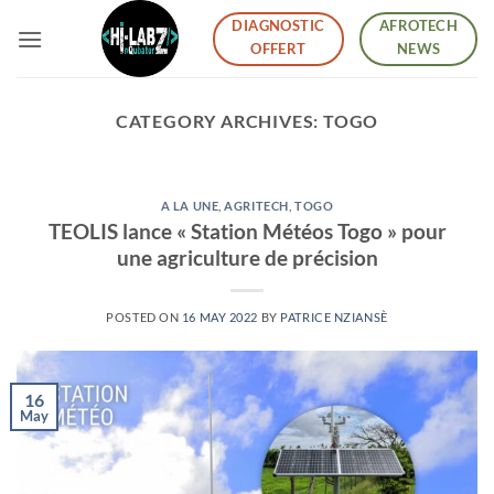
Skip
DIAGNOSTIC
AFROTECH
to
OFFERT
NEWS
content
CATEGORY ARCHIVES:
TOGO
A LA UNE
,
AGRITECH
,
TOGO
TEOLIS lance « Station Météos Togo » pour
une agriculture de précision
POSTED ON
16 MAY 2022
BY
PATRICE NZIANSÈ
16
May