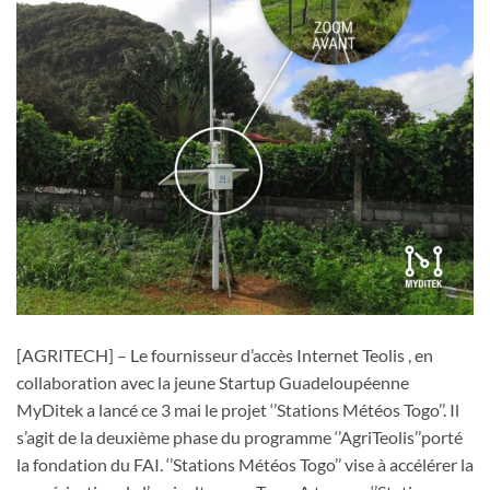
[AGRITECH] – Le fournisseur d’accès Internet Teolis , en
collaboration avec la jeune Startup Guadeloupéenne
MyDitek a lancé ce 3 mai le projet ‘’Stations Météos Togo’’. Il
s’agit de la deuxième phase du programme ‘’AgriTeolis’’porté
la fondation du FAI. ‘’Stations Météos Togo’’ vise à accélérer la